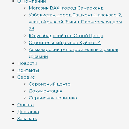
О Компании
Магазин BAXI город Самарканд
Узбекистан, город Ташкент, Чиланзар-2,
улица Арнасай (бывш. Пионерская) дом
28
Юнусабадский р-н Строй Центр
Строительный рынок Куйлюк 4
Алмазарский р-н строительный рынок
Джамий
Новости
Контакты
Сервис
Сервисный центр
Документация
Сервисная политика
Оплата
Доставка
Заказать