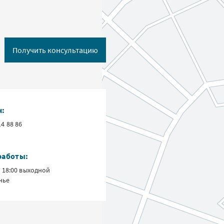
Получить консультацию
н:
14 88 86
работы:
о 18:00 выходной
нье