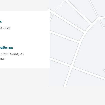
н:
53 70 23
работы:
о 18:00 выходной
нье