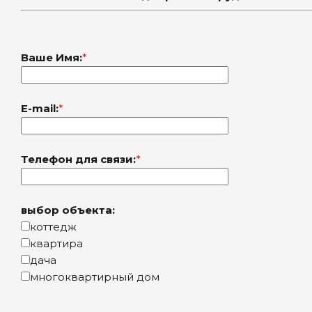
Ваше Имя:
*
E-mail:
*
Телефон для связи:
*
выбор объекта:
коттедж
квартира
дача
многоквартирный дом