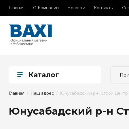
Главная
О Компании
Новости
Контакты
Се
Каталог
Главная
  /  
Наш адрес
  /  Юнусабадский р-н Строй Центр
Юнусабадский р-н С