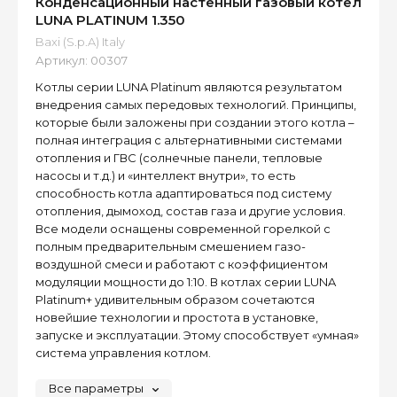
Конденсационный настенный газовый котел
LUNA PLATINUM 1.350
Baxi (S.p.A) Italy
Артикул:
00307
Котлы серии LUNA Platinum являются результатом
внедрения самых передовых технологий. Принципы,
которые были заложены при создании этого котла –
полная интеграция с альтернативными системами
отопления и ГВС (солнечные панели, тепловые
насосы и т.д.) и «интеллект внутри», то есть
способность котла адаптироваться под систему
отопления, дымоход, состав газа и другие условия.
Все модели оснащены современной горелкой с
полным предварительным смешением газо-
воздушной смеси и работают с коэффициентом
модуляции мощности до 1:10. В котлах серии LUNA
Platinum+ удивительным образом сочетаются
новейшие технологии и простота в установке,
запуске и эксплуатации. Этому способствует «умная»
система управления котлом.
Все параметры